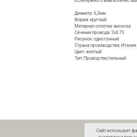
Если нужного вам количества н
Диаметр: 6,2мм
Форма: круглый
Материал оплетки: вискоза
Сечение провода: 2х0.75
Рисунок: однотонный
Страна производства: Италия
Цвет: желтый
Тип: Провод текстильный
Сайт использует фа