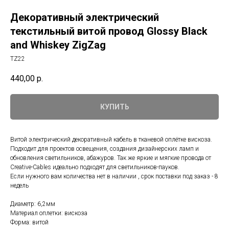
Декоративный электрический
текстильный витой провод Glossy Black
and Whiskey ZigZag
TZ22
440,00
р.
КУПИТЬ
Витой электрический декоративный кабель в тканевой оплётке вискоза.
Подходит для проектов освещения, создания дизайнерских ламп и
обновления светильников, абажуров. Так же яркие и мягкие провода от
Creative-Cables идеально подходят для светильников-пауков.
Если нужного вам количества нет в наличии , срок поставки под заказ - 8
недель
Диаметр: 6,2мм
Материал оплетки: вискоза
Форма: витой