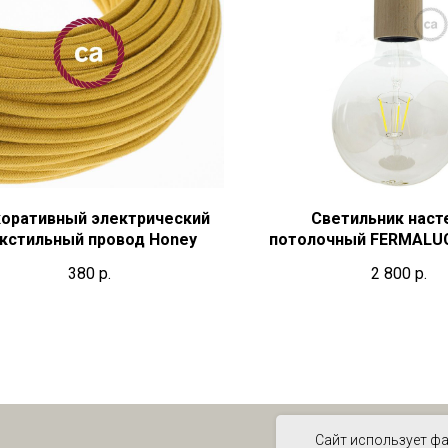
оративный электрический
Светильник наст
кстильный провод Honey
потолочный FERMALU
380
р.
2 800
р.
Сайт использует фа