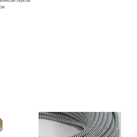
ьников-пауков.
ов.