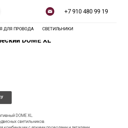
+7 910 480 99 19
Я ДЛЯ ПРОВОДА
СВЕТИЛЬНИКИ
ческий DOME XL
НУ
ативный DOME XL.
одвесных светильников.
я комбинации с яркими проводами и деталями