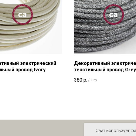
тивный электрический
Декоративный электриче
льный провод Ivory
текстильный провод Grey
Natural Linen
380
р.
/
1 m
Сайт использует фа