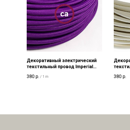
Декоративный электрический
Декора
текстильный провод Imperial
тексти
Purple
380
р.
380
р.
/
1 m