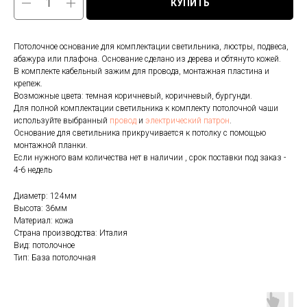
КУПИТЬ
Потолочное основание для комплектации светильника, люстры, подвеса,
абажура или плафона. Основание сделано из дерева и обтянуто кожей.
В комплекте кабельный зажим для провода, монтажная пластина и
крепеж.
Возможные цвета: темная коричневый, коричневый, бургунди.
Для полной комплектации светильника к комплекту потолочной чаши
используйте выбранный
провод
и
электрический патрон
.
Основание для светильника прикручивается к потолку с помощью
монтажной планки.
Если нужного вам количества нет в наличии , срок поставки под заказ -
4-6 недель
Диаметр: 124мм
Высота: 36мм
Материал: кожа
Страна производства: Италия
Вид: потолочное
Тип: База потолочная