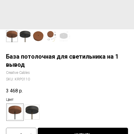
База потолочная для светильника на 1
вывод
Creative Cables
SKU:
KRP0110
3 468
р.
Цвет