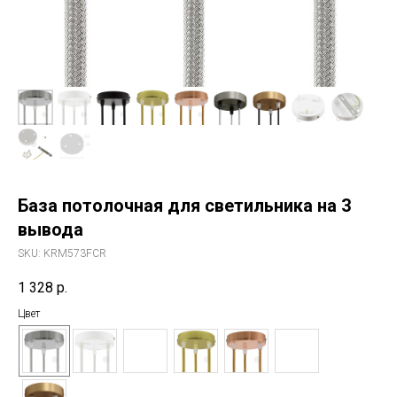
База потолочная для светильника на 3
вывода
SKU:
KRM573FCR
1 328
р.
Цвет