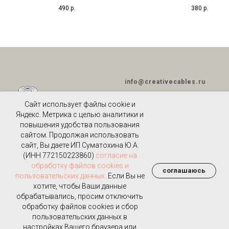
Linen Oat Vertigo
490
р.
380
р.
info@creativecables.ru
Сайт использует файлы cookie и
Яндекс. Метрика с целью аналитики и
повышения удобства пользования
ПОЛИТИКА
сайтом. Продолжая использовать
КОНФИДЕНЦИАЛЬНОСТИ
И
сайт, Вы даете ИП Суматохина Ю.А.
ОБРАБОТКИИ ПЕРСОНАЛЬНЫХ
(ИНН 772150223860)
согласие на
ДАННЫХ
обработку файлов cookies и
ПУБЛИЧНАЯ ОФЕРТА
соглашаюсь
пользовательских данных.
Если Вы не
хотите, чтобы Ваши данные
МОСКВА,
+7-910-480-99-19
обрабатывались, просим отключить
ВОЛГОГРАДСКИЙ ПР-Т 93
обработку файлов cookies и сбор
К 2
пользовательских данных в
настройках Вашего браузера или