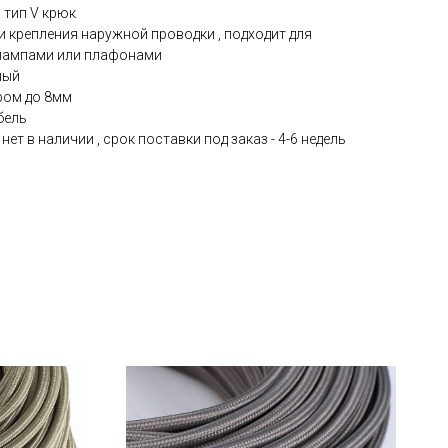
 тип V крюк
и крепления наружной проводки , подходит для
 лампами или плафонами
ный
ром до 8мм
бель
ет в наличии , срок поставки под заказ - 4-6 недель