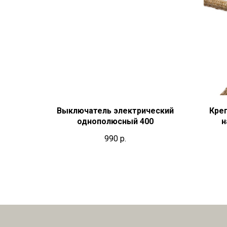
Выключатель электрический
Кре
однополюсный 400
н
990
р.